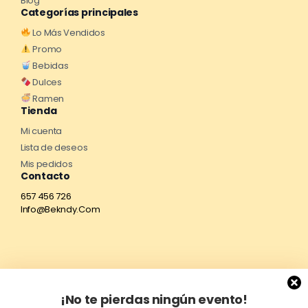
Blog
Categorías principales
Lo Más Vendidos
Promo
Bebidas
Dulces
Ramen
Tienda
Mi cuenta
Lista de deseos
Mis pedidos
Contacto
657 456 726
Info@Bekndy.Com
¡No te pierdas ningún evento!