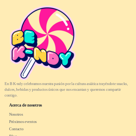
En B K-ndy celebramos nuestra pasión por la cultura asiática trayéndote snacks,
dulces, bebidas y productos únicos que nos encantan y queremos compartir
contigo.
Acerca de nosotros
Nosotros
Próximos eventos
Contacto