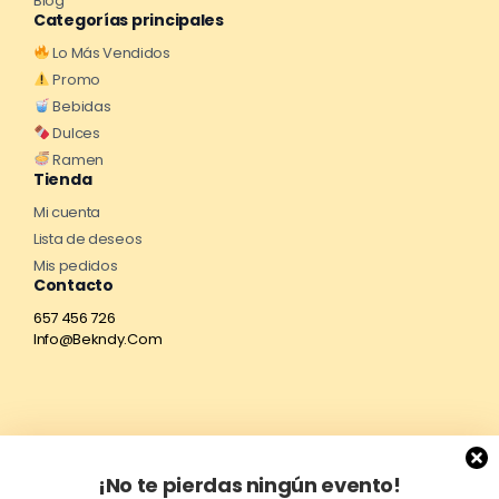
Blog
Categorías principales
Lo Más Vendidos
Promo
Bebidas
Dulces
Ramen
Tienda
Mi cuenta
Lista de deseos
Mis pedidos
Contacto
657 456 726
Info@Bekndy.Com
¡No te pierdas ningún evento!