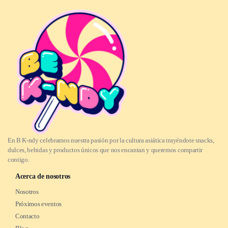
En B K-ndy celebramos nuestra pasión por la cultura asiática trayéndote snacks,
dulces, bebidas y productos únicos que nos encantan y queremos compartir
contigo.
Acerca de nosotros
Nosotros
Próximos eventos
Contacto