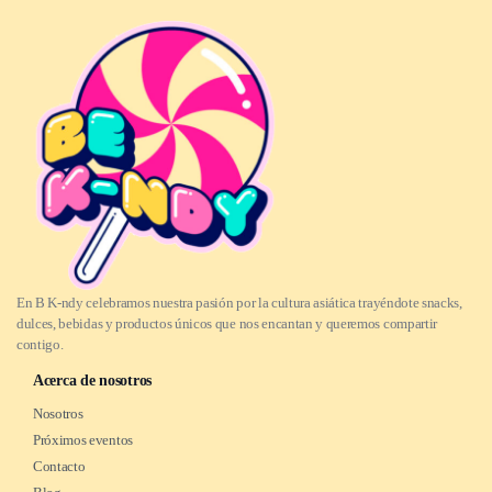
En B K-ndy celebramos nuestra pasión por la cultura asiática trayéndote snacks,
dulces, bebidas y productos únicos que nos encantan y queremos compartir
contigo.
Acerca de nosotros
Nosotros
Próximos eventos
Contacto