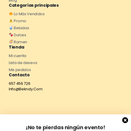
Blog
Categorías principales
Lo Más Vendidos
Promo
Bebidas
Dulces
Ramen
Tienda
Mi cuenta
Lista de deseos
Mis pedidos
Contacto
657 456 726
Info@Bekndy.Com
¡No te pierdas ningún evento!