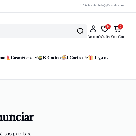
657 456 726 | Info@Bekndy.com
0
0
Account
Wishlist
Your Cart
omo
Cosméticos
K Cocina
J Cocina
Regalos
nunciar
á sus puertas.