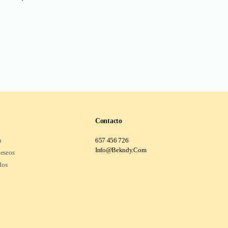
Contacto
a
657 456 726
Info@Bekndy.Com
deseos
dos