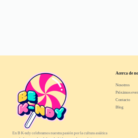
Acerca de no
Nosotros
Próximos eve
Contacto
Blog
En B K-ndy celebramos nuestra pasión por la cultura asiática