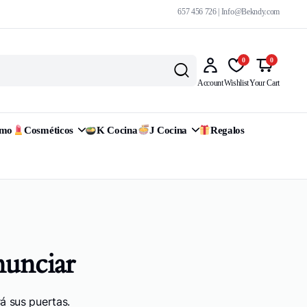
657 456 726 | Info@Bekndy.com
0
0
Account
Wishlist
Your Cart
omo
Cosméticos
K Cocina
J Cocina
Regalos
nunciar
á sus puertas.