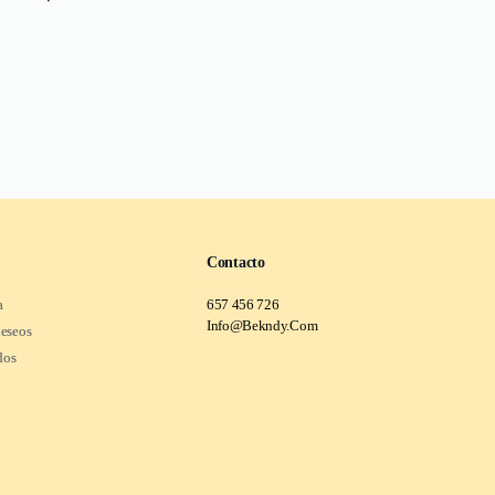
Contacto
a
657 456 726
Info@Bekndy.Com
deseos
dos