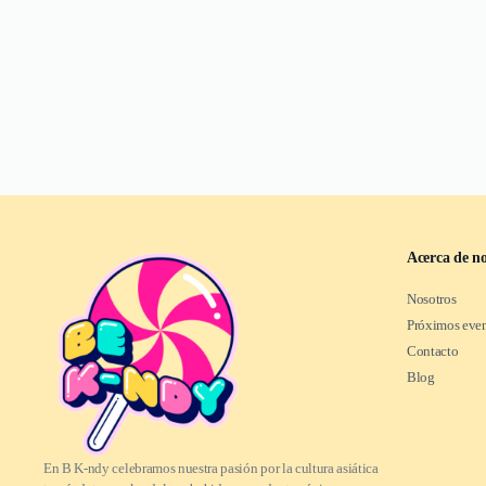
Acerca de no
Nosotros
Próximos eve
Contacto
Blog
En B K-ndy celebramos nuestra pasión por la cultura asiática